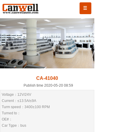
CA-41040
Publish time 2020-05-20 08:59
Voltage：12V/24V
Current：≤13.5A/≤9A
Turm speed：3400±100 RPM
Turned to：
OE#：
Car Tgpe：bus