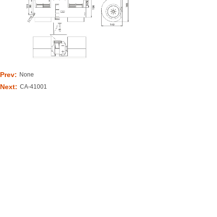
Prev:
None
Next:
CA-41001